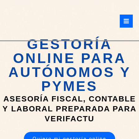
Ir
Mai
al
Men
contenido
GESTORÍA
ONLINE PARA
AUTÓNOMOS Y
PYMES
ASESORÍA FISCAL, CONTABLE
Y LABORAL PREPARADA PARA
VERIFACTU
Quiero mi gestoría online