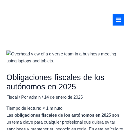
Ir
Mai
al
Men
contenido
Obligaciones fiscales de los
autónomos en 2025
Fiscal
/ Por
admin
/
14 de enero de 2025
Tiempo de lectura:
< 1
minuto
Las
obligaciones fiscales de los autónomos en 2025
son
un tema clave para cualquier profesional que quiera evitar
sanciones y mantener su negocio en regla. En este artículo te